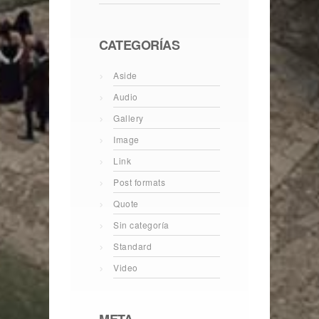
CATEGORÍAS
Aside
Audio
Gallery
Image
Link
Post formats
Quote
Sin categoría
Standard
Video