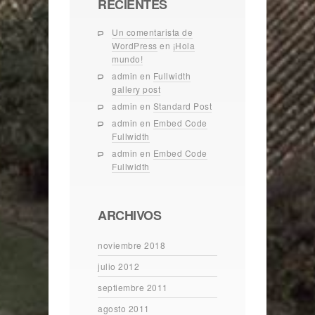
RECIENTES
Un comentarista de
WordPress
en
¡Hola
mundo!
admin
en
Fullwidth
gallery post
admin
en
Standard Post
admin
en
Embed Code
Fullwidth
admin
en
Embed Code
Fullwidth
ARCHIVOS
noviembre 2018
julio 2012
septiembre 2011
agosto 2011