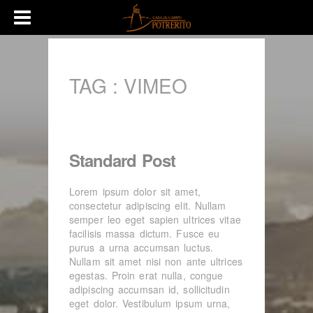
TAG :
VIMEO
Standard Post
Lorem ipsum dolor sit amet,
consectetur adipiscing elit. Nullam
semper leo eget sapien ultrices vitae
facilisis massa dictum. Fusce eu
purus a urna accumsan luctus.
Nullam sit amet nisi non ante ultrices
egestas. Proin erat nulla, congue
adipiscing accumsan id, sollicitudin
eget dolor. Vestibulum ipsum urna,