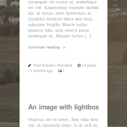
consequat vel cursus ut, scelerisque
vel nisl. Suspendisse molestie facilisis
dui, et rutrum enim fermentum id.
Curabitur tincidunt tellus sed risus
vulputate fringilla. Mauris luctus
posuere odio, quis viverra purus
consequat ac. Aliquam luctus […]
Continue reading →
Post formats
/
Standard
14 years,
11 months ago
1
An image with lightbox
Vivamus vel mi lorem. Sed vitae felis
nisl, at venenatis tortor. In at velit ac