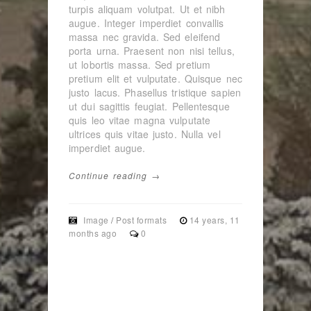
turpis aliquam volutpat. Ut et nibh
augue. Integer imperdiet convallis
massa nec gravida. Sed eleifend
porta urna. Praesent non nisi tellus,
ut lobortis massa. Sed pretium
pretium elit et vulputate. Quisque nec
justo lacus. Phasellus tristique sapien
ut dui sagittis feugiat. Pellentesque
quis leo vitae magna vulputate
ultrices quis vitae justo. Nulla vel
imperdiet augue.
Continue reading →
Image
/
Post formats
14 years, 11
months ago
0