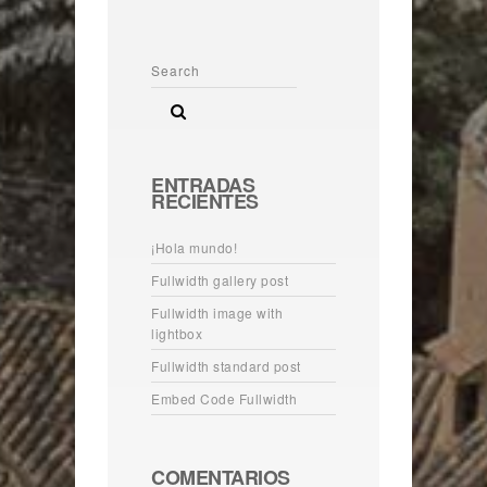
ENTRADAS
RECIENTES
¡Hola mundo!
Fullwidth gallery post
Fullwidth image with
lightbox
Fullwidth standard post
Embed Code Fullwidth
COMENTARIOS