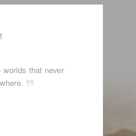
1
o worlds that never
owhere.