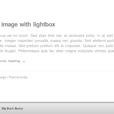
 image with lightbox
us vel mi lorem. Sed vitae felis nisl, at venenatis tortor. In at veli
e. Integer imperdiet convallis massa nec gravida. Sed eleifend porta
tis massa. Sed pretium pretium elit et vulputate. Quisque nec justo 
tis feugiat. Pellentesque quis leo vitae magna vulputate ultrices qui
inue reading →
mage
/
Post formats
Big Buck Bunny