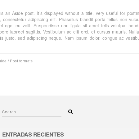
is an Aside post. It’s displayed without a title, very useful for pos
, consectetur adipiscing elit. Phasellus blandit porta tellus non vu
et eget eu velit. Suspendisse non ligula sit amet felis volutpat he
ibero laoreet sagittis. Vestibulum ac elit orci, et cursus mauris. Nul
is justo, sed adipiscing neque. Nam ipsum dolor, congue ac vestib
side
/
Post formats
ENTRADAS RECIENTES