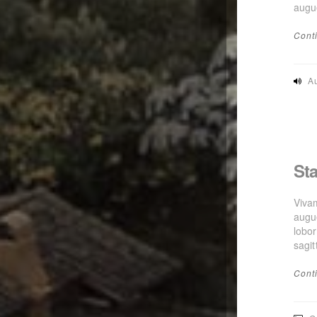
augu
Cont
A
Sta
Vivam
augu
lobor
sagit
Cont