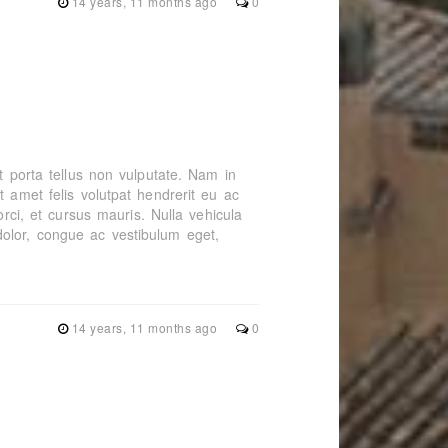
14 years, 11 months ago
0
t porta tellus non vulputate. Nam in
t amet felis volutpat hendrerit eu ac
orci, et cursus mauris. Nulla vehicula
olor, congue ac vestibulum eget,
14 years, 11 months ago
0