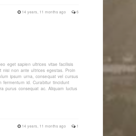
14 years, 11 months ago
6
o eget sapien ultrices vitae facilisis
nisi non ante ultrices egestas. Proin
ibulum ipsum urna, consequat vel cursus
im fermentum id. Curabitur tincidunt
verra purus consequat ac. Aliquam luctus
14 years, 11 months ago
1