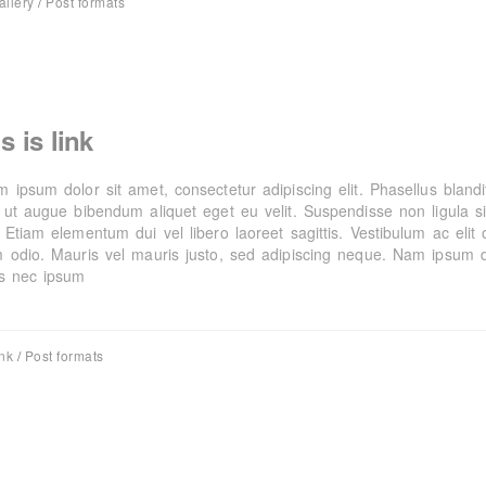
allery
/
Post formats
s is link
 ipsum dolor sit amet, consectetur adipiscing elit. Phasellus blandi
a ut augue bibendum aliquet eget eu velit. Suspendisse non ligula si
 Etiam elementum dui vel libero laoreet sagittis. Vestibulum ac elit 
m odio. Mauris vel mauris justo, sed adipiscing neque. Nam ipsum d
us nec ipsum
nk
/
Post formats