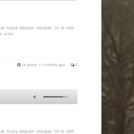
t ac turpis aliquam volutpat. Ut et nibh
a urna.
14 years, 11 months ago
0
t ac turpis aliquam volutpat. Ut et nibh