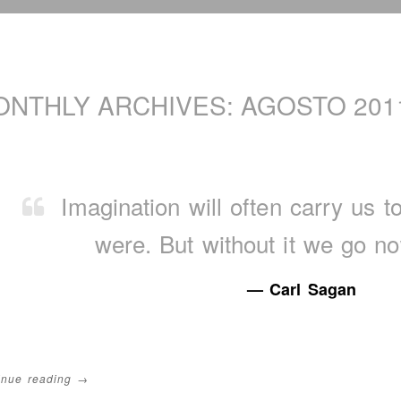
ONTHLY ARCHIVES:
AGOSTO 201
Imagination will often carry us t
were. But without it we go n
— Carl Sagan
inue reading →