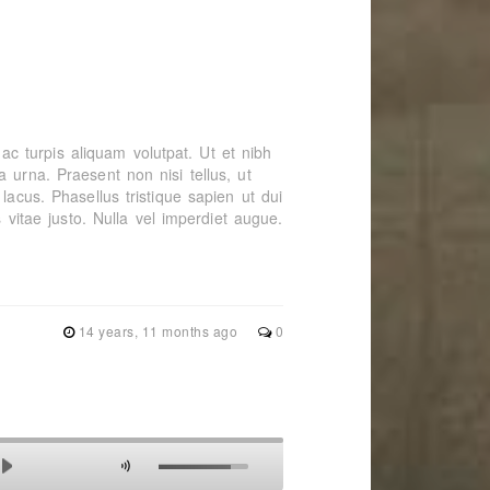
t ac turpis aliquam volutpat. Ut et nibh
 urna. Praesent non nisi tellus, ut
lacus. Phasellus tristique sapien ut dui
s vitae justo. Nulla vel imperdiet augue.
14 years, 11 months ago
0