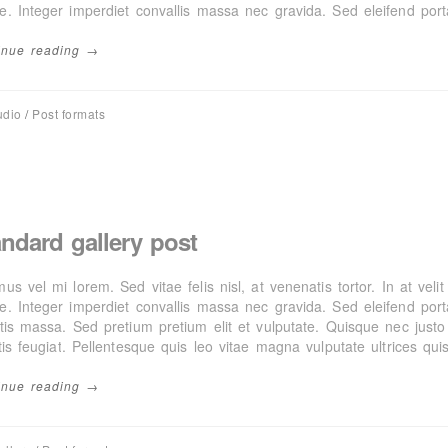
e. Integer imperdiet convallis massa nec gravida. Sed eleifend porta
inue reading →
udio
/
Post formats
ndard gallery post
us vel mi lorem. Sed vitae felis nisl, at venenatis tortor. In at veli
e. Integer imperdiet convallis massa nec gravida. Sed eleifend porta
tis massa. Sed pretium pretium elit et vulputate. Quisque nec justo 
tis feugiat. Pellentesque quis leo vitae magna vulputate ultrices qui
inue reading →