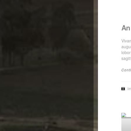
An
Vivam
augu
lobor
sagit
Cont
I