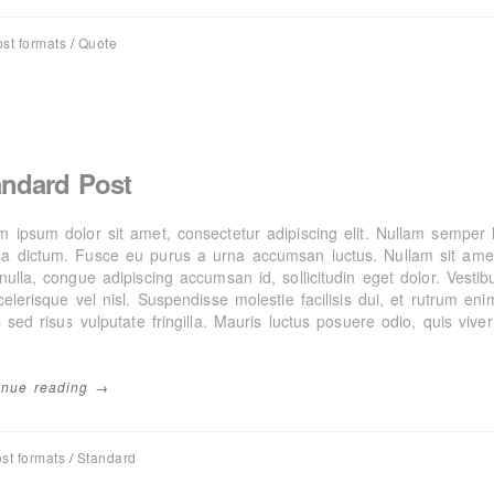
st formats
/
Quote
andard Post
 ipsum dolor sit amet, consectetur adipiscing elit. Nullam semper le
a dictum. Fusce eu purus a urna accumsan luctus. Nullam sit amet 
 nulla, congue adipiscing accumsan id, sollicitudin eget dolor. Vest
celerisque vel nisl. Suspendisse molestie facilisis dui, et rutrum en
s sed risus vulputate fringilla. Mauris luctus posuere odio, quis vi
inue reading →
st formats
/
Standard