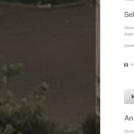
Sel
Vivam
augu
Cont
P
An
Vivam