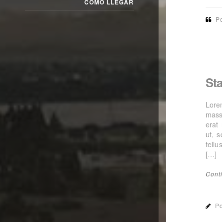
CÓMO LLEGAR
Po
St
Lorem
mass
erat
ut, s
tellu
[…]
Cont
Po