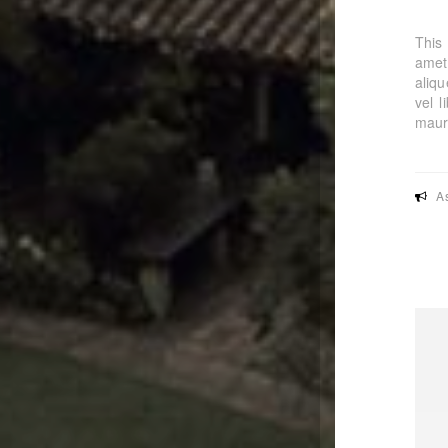
This 
amet
aliqu
vel l
maur
A