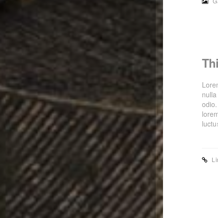
G
Thi
Lorem
null
odio.
lore
luct
Li