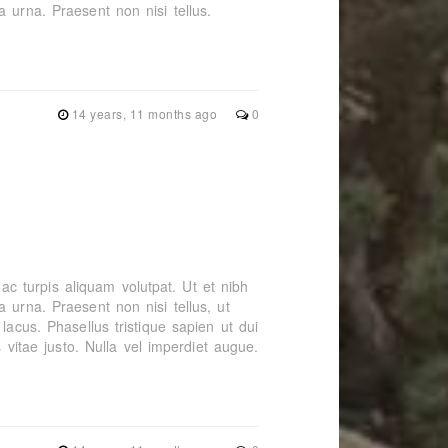
 urna. Praesent non nisi tellus.
14 years, 11 months ago
0
t ac turpis aliquam volutpat. Ut et nibh
 urna. Praesent non nisi tellus, ut
lacus. Phasellus tristique sapien ut dui
s vitae justo. Nulla vel imperdiet augue.