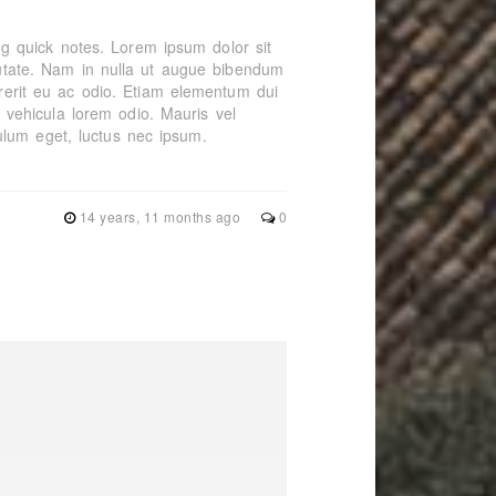
ting quick notes. Lorem ipsum dolor sit
lputate. Nam in nulla ut augue bibendum
ndrerit eu ac odio. Etiam elementum dui
la vehicula lorem odio. Mauris vel
ulum eget, luctus nec ipsum.
14 years, 11 months ago
0