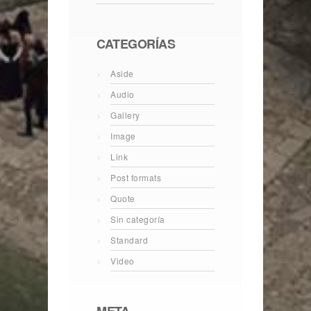
CATEGORÍAS
Aside
Audio
Gallery
Image
Link
Post formats
Quote
Sin categoría
Standard
Video