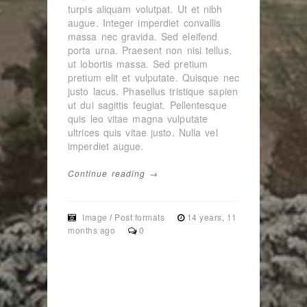
turpis aliquam volutpat. Ut et nibh
augue. Integer imperdiet convallis
massa nec gravida. Sed eleifend
porta urna. Praesent non nisi tellus,
ut lobortis massa. Sed pretium
pretium elit et vulputate. Quisque nec
justo lacus. Phasellus tristique sapien
ut dui sagittis feugiat. Pellentesque
quis leo vitae magna vulputate
ultrices quis vitae justo. Nulla vel
imperdiet augue.
Continue reading →
Image
/
Post formats
14 years, 11
months ago
0