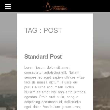
TAG :
POST
Standard Post
Lorem ipsum dolor sit amet,
consectetur adipiscing elit. Nullam
semper leo eget sapien ultrices vitae
facilisis massa dictum. Fusce eu
purus a urna accumsan luctus.
Nullam sit amet nisi non ante ultrices
egestas. Proin erat nulla, congue
adipiscing accumsan id, sollicitudin
eget dolor. Vestibulum ipsum urna,