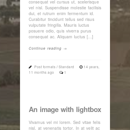
consequat vel cursus ut, scelerisque
vel nisl. Suspendisse molestie facilisis
dui, et rutrum enim fermentum id.
Curabitur tincidunt tellus sed risus
vulputate fringilla. Mauris luctus
posuere odio, quis viverra purus
consequat ac. Aliquam luctus […]
Continue reading →
Post formats
/
Standard
14 years,
11 months ago
1
An image with lightbox
Vivamus vel mi lorem. Sed vitae felis
nisl, at venenatis tortor. In at velit ac