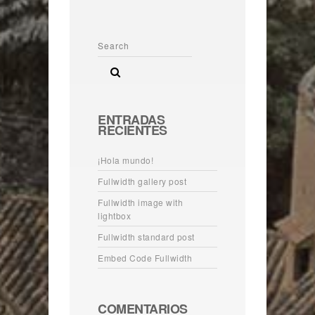
ENTRADAS
RECIENTES
¡Hola mundo!
Fullwidth gallery post
Fullwidth image with
lightbox
Fullwidth standard post
Embed Code Fullwidth
COMENTARIOS