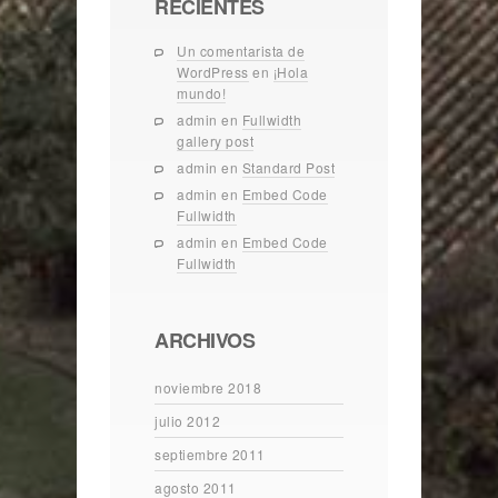
RECIENTES
Un comentarista de
WordPress
en
¡Hola
mundo!
admin
en
Fullwidth
gallery post
admin
en
Standard Post
admin
en
Embed Code
Fullwidth
admin
en
Embed Code
Fullwidth
ARCHIVOS
noviembre 2018
julio 2012
septiembre 2011
agosto 2011